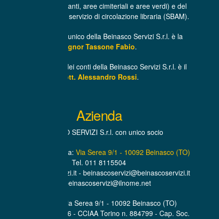
infrastrutture, impianti, aree cimiteriali e aree verdi) e del
trasporto libri per il servizio di circolazione libraria (SBAM).
L’Amministratore unico della Beinasco Servizi S.r.l. è la
Signor Tassone Fabio
.
Il Revisore unico dei conti della Beinasco Servizi S.r.l. è il
Dott. Alessandro Rossi
.
Azienda
BEINASCO SERVIZI S.r.l. con unico socio
Sede Amministrativa:
Via Serea 9/1 - 10092 Beinasco (TO)
Tel. 011 8115504
www.beinascoservizi.it - beinascoservizi@beinascoservizi.it
PEC. beinascoservizi@ilnome.net
Sede Legale Via Serea 9/1 - 10092 Beinasco (TO)
P.IVA. 07319600016 - CCIAA Torino n. 884799 - Cap. Soc.