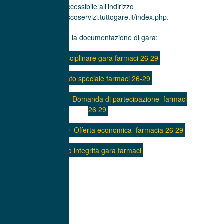
accessibile all’indirizzo
https://beinascoservizi.tuttogare.it/index.php.
Di seguito la documentazione di gara:
01_BS disciplinare gara farmaci 26 29
capitolato speciale farmaci 26-29
02_BS MODELLO_Domanda di partecipazione_farmaci
26 29
03_BS MODELLO_Offerta economica_farmacia 26 29
Patto integrità gara farmaci