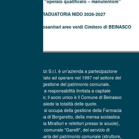
(40 ore) di “operaio qualificato – manutentore”
GRADUATORIA NIDO 2026-2027
Trattamenti fitosanitari aree verdi Cimitero di BEINASCO
La Beinasco Servizi S.r.l. è un’azienda a partecipazione
pubblica che ha iniziato ad operare nel 1997 nel settore dei
Servizi per la gestione del patrimonio comunale.
E’ una società a responsabilità limitata a capitale
interamente pubblico; il socio unico è il Comune di Beinasco
che possiede la totalità delle quote.
La Beinasco Servizi si occupa della gestione della Farmacia
comunale Sant’Anna di Borgaretto, della mensa scolastica
(centro cottura di via Mirafiori e refettori presso le scuole),
dell'asilo nido comunale "Garelli", del servizio di
manutenzione ordinaria del patrimonio comunale (strutture,