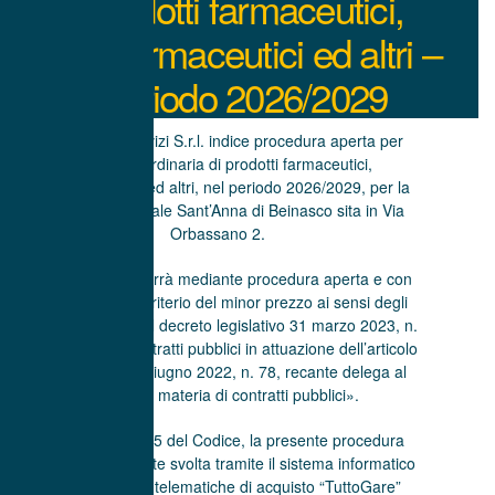
prodotti farmaceutici,
parafarmaceutici ed altri –
periodo 2026/2029
La Beinasco Servizi S.r.l. indice procedura aperta per
la fornitura ordinaria di prodotti farmaceutici,
parafarmaceutici ed altri, nel periodo 2026/2029, per la
Farmacia Comunale Sant’Anna di Beinasco sita in Via
Orbassano 2.
L’affidamento avverrà mediante procedura aperta e con
applicazione del criterio del minor prezzo ai sensi degli
articoli 71 e 108 del decreto legislativo 31 marzo 2023, n.
36 «Codice dei contratti pubblici in attuazione dell’articolo
1 della legge 21 giugno 2022, n. 78, recante delega al
Governo in materia di contratti pubblici».
Ai sensi dell’art. 25 del Codice, la presente procedura
aperta è interamente svolta tramite il sistema informatico
per le procedure telematiche di acquisto “TuttoGare”