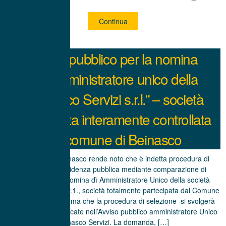
Continua
Avviso pubblico per la nomina
dell’amministratore unico della
“Beinasco Servizi s.r.l.” – società
partecipata interamente controllata
dal comune di Beinasco
Il Sindaco di Beinasco rende noto che è indetta procedura di
selezione ad evidenza pubblica mediante comparazione di
curricula per la nomina dì Amministratore Unico della società
Beinasco Servizi S.r.1., società totalmente partecipata dal Comune
di Beinasco e informa che la procedura di selezione si svolgerà
con le modalità indicate nell’Avviso pubblico amministratore Unico
Beinasco Servizi. La domanda, […]