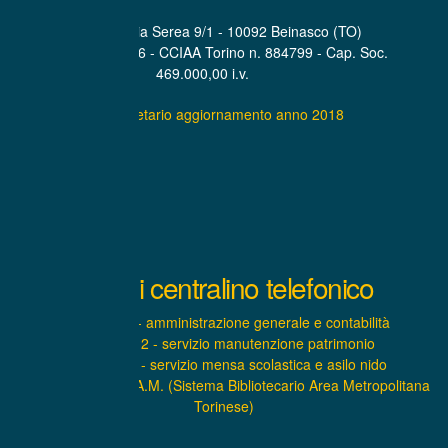
Sede Legale Via Serea 9/1 - 10092 Beinasco (TO)
P.IVA. 07319600016 - CCIAA Torino n. 884799 - Cap. Soc.
469.000,00 i.v.
Statuto societario aggiornamento anno 2018
Interni centralino telefonico
INTERNO 1 - amministrazione generale e contabilità
INTERNO 2 - servizio manutenzione patrimonio
INTERNO 3 - servizio mensa scolastica e asilo nido
INTERNO 4 – S.B.A.M. (Sistema Bibliotecario Area Metropolitana
Torinese)