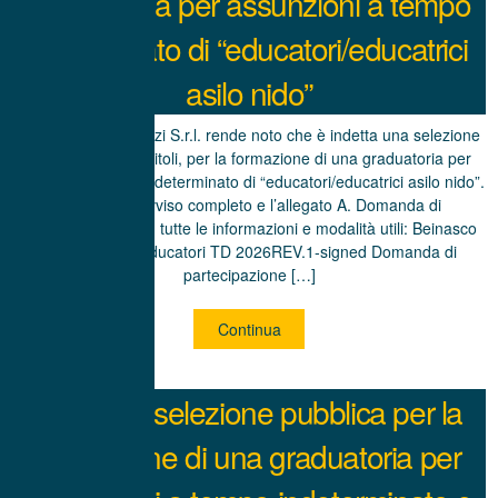
graduatoria per assunzioni a tempo
determinato di “educatori/educatrici
asilo nido”
La Beinasco Servizi S.r.l. rende noto che è indetta una selezione
pubblica, per soli titoli, per la formazione di una graduatoria per
assunzioni a tempo determinato di “educatori/educatrici asilo nido”.
Di seguito l’avviso completo e l’allegato A. Domanda di
partecipazione con tutte le informazioni e modalità utili: Beinasco
Servzi bando Educatori TD 2026REV.1-signed Domanda di
partecipazione […]
Continua
Avviso di selezione pubblica per la
formazione di una graduatoria per