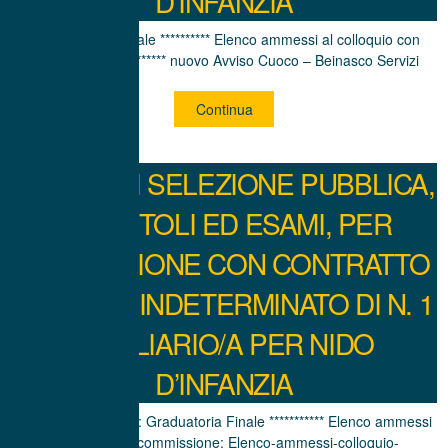
D’INFANZIA
Graduatoria Finale ********** Elenco ammessi al colloquio con
commissione ********** nuovo Avviso Cuoco – Beinasco Servizi
Continua
AVVISO DI SELEZIONE PUBBLICA,
PER TITOLI ED ESAMI, PER
L’ASSUNZIONE CON CONTRATTO
A TEMPO INDETERMINATO DI N. 1
AUSILIARIO/A PER NIDO
D’INFANZIA
Graduatoria finale: Graduatoria Finale *********** Elenco ammessi
colloquio con commissione: Elenco-ammessi-colloquio-