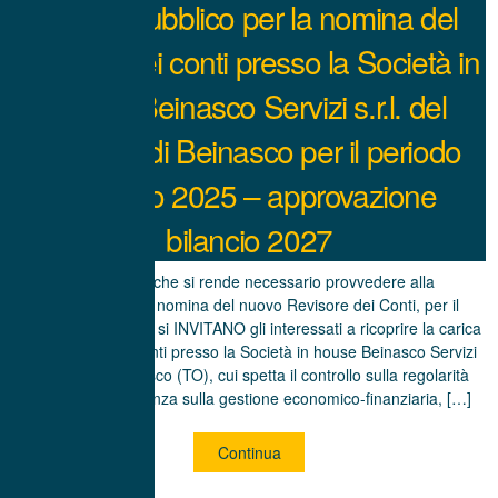
Avviso pubblico per la nomina del
revisore dei conti presso la Società in
house Beinasco Servizi s.r.l. del
comune di Beinasco per il periodo
gennaio 2025 – approvazione
bilancio 2027
Considerato che si rende necessario provvedere alla
individuazione e nomina del nuovo Revisore dei Conti, per il
triennio 2025/2027, si INVITANO gli interessati a ricoprire la carica
di Revisore dei Conti presso la Società in house Beinasco Servizi
s.r.l. sita in Beinasco (TO), cui spetta il controllo sulla regolarità
contabile, la vigilanza sulla gestione economico-finanziaria, […]
Continua