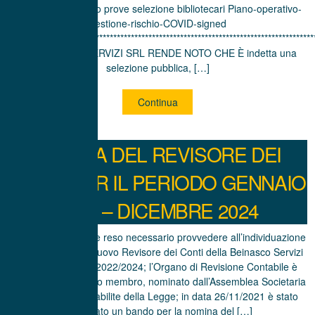
PROVE: Calendario prove selezione bibliotecari Piano-operativo-
gestione-rischio-COVID-signed
***************************************************************************************
LA BEINASCO SERVIZI SRL RENDE NOTO CHE È indetta una
selezione pubblica, […]
Continua
NOMINA DEL REVISORE DEI
CONTI PER IL PERIODO GENNAIO
2022 – DICEMBRE 2024
Considerato che si è reso necessario provvedere all’individuazione
e alla nomina del nuovo Revisore dei Conti della Beinasco Servizi
Srl, per il triennio 2022/2024; l’Organo di Revisione Contabile è
composto da un solo membro, nominato dall’Assemblea Societaria
con le modalità stabilite della Legge; in data 26/11/2021 è stato
pubblicato un bando per la nomina del […]