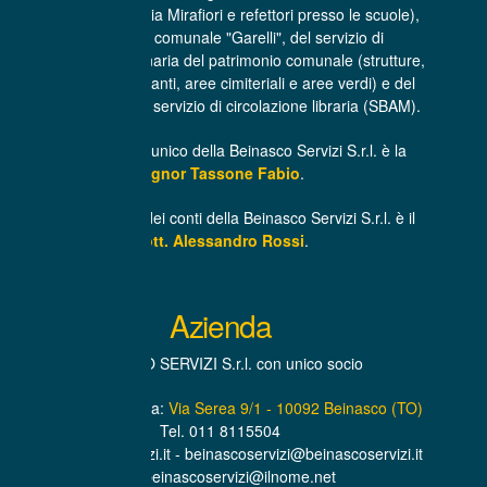
(centro cottura di via Mirafiori e refettori presso le scuole),
dell'asilo nido comunale "Garelli", del servizio di
manutenzione ordinaria del patrimonio comunale (strutture,
infrastrutture, impianti, aree cimiteriali e aree verdi) e del
trasporto libri per il servizio di circolazione libraria (SBAM).
L’Amministratore unico della Beinasco Servizi S.r.l. è la
Signor Tassone Fabio
.
Il Revisore unico dei conti della Beinasco Servizi S.r.l. è il
Dott. Alessandro Rossi
.
Azienda
BEINASCO SERVIZI S.r.l. con unico socio
Sede Amministrativa:
Via Serea 9/1 - 10092 Beinasco (TO)
Tel. 011 8115504
www.beinascoservizi.it - beinascoservizi@beinascoservizi.it
PEC. beinascoservizi@ilnome.net