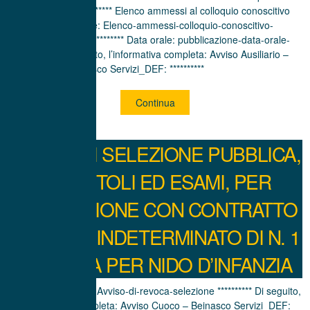
commissione ********* Elenco ammessi al colloquio conoscitivo
motivazionale: Elenco-ammessi-colloquio-conoscitivo-
motivazionale1 ********** Data orale: pubblicazione-data-orale-
********** Di seguito, l’informativa completa: Avviso Ausiliario –
Beinasco Servizi_DEF: **********
Continua
AVVISO DI SELEZIONE PUBBLICA,
PER TITOLI ED ESAMI, PER
L’ASSUNZIONE CON CONTRATTO
A TEMPO INDETERMINATO DI N. 1
CUOCO/A PER NIDO D’INFANZIA
REVOCA AVVISO: Avviso-di-revoca-selezione ********** Di seguito,
l’informativa completa: Avviso Cuoco – Beinasco Servizi_DEF: