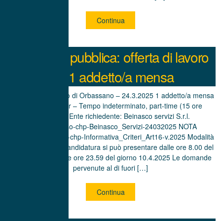
Continua
Chiamata pubblica: offerta di lavoro
per 1 addetto/a mensa
Centro per l’impiego di Orbassano – 24.3.2025 1 addetto/a mensa
– Livello 6 Super – Tempo indeterminato, part-time (15 ore
settimanali) Ente richiedente: Beinasco servizi S.r.l.
AVVISO: Avviso-chp-Beinasco_Servizi-24032025 NOTA
SULL’AVVISO: Nota-chp-Informativa_Criteri_Art16-v.2025 Modalità
di candidatura La candidatura si può presentare dalle ore 8.00 del
giorno 8.4.2025 alle ore 23.59 del giorno 10.4.2025 Le domande
pervenute al di fuori […]
Continua