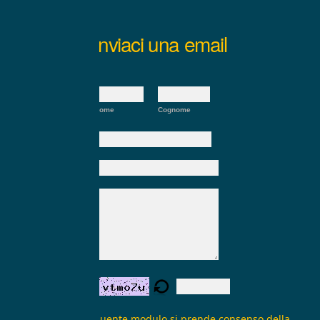
Inviaci una email
Nome:
*
Nome
Cognome
E-mail:
*
Oggetto:
Messaggio:
*
Verifica form:
Inviando il seguente modulo si prende consenso della