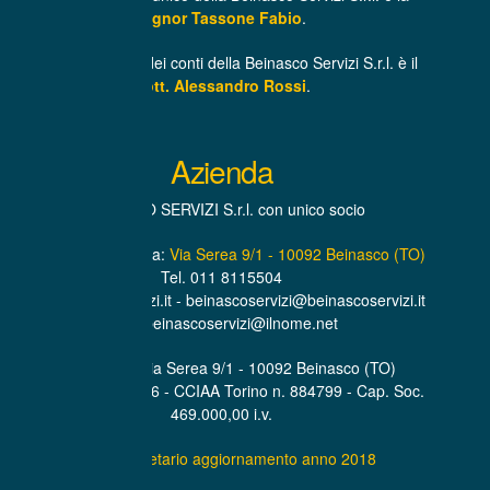
Signor Tassone Fabio
.
Il Revisore unico dei conti della Beinasco Servizi S.r.l. è il
Dott. Alessandro Rossi
.
Azienda
BEINASCO SERVIZI S.r.l. con unico socio
Sede Amministrativa:
Via Serea 9/1 - 10092 Beinasco (TO)
Tel. 011 8115504
www.beinascoservizi.it - beinascoservizi@beinascoservizi.it
PEC. beinascoservizi@ilnome.net
Sede Legale Via Serea 9/1 - 10092 Beinasco (TO)
P.IVA. 07319600016 - CCIAA Torino n. 884799 - Cap. Soc.
469.000,00 i.v.
Statuto societario aggiornamento anno 2018