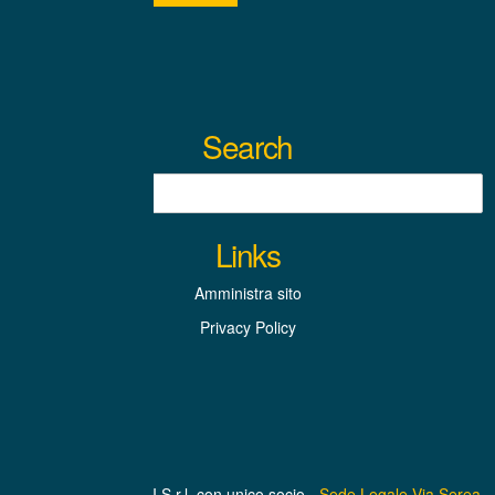
Search
Links
Amministra sito
Privacy Policy
BEINASCO SERVIZI S.r.l. con unico socio -
Sede Legale Via Serea