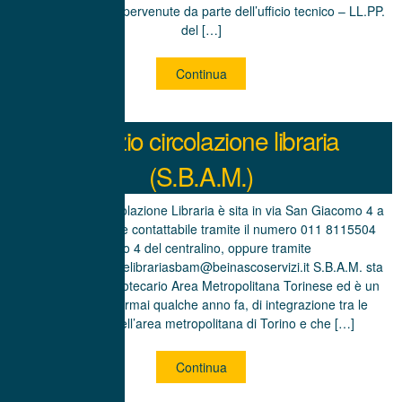
base alle richieste pervenute da parte dell’ufficio tecnico – LL.PP.
del […]
Continua
Servizio circolazione libraria
(S.B.A.M.)
La sede della Circolazione Libraria è sita in via San Giacomo 4 a
Fornaci (TO) ed è contattabile tramite il numero 011 8115504
interno 4 del centralino, oppure tramite
l’email: circolazionelibrariasbam@beinascoservizi.it S.B.A.M. sta
per: Sistema Bibliotecario Area Metropolitana Torinese ed è un
progetto, nato ormai qualche anno fa, di integrazione tra le
biblioteche dell’area metropolitana di Torino e che […]
Continua