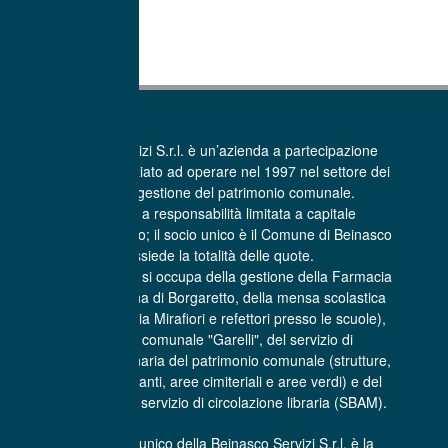
La Beinasco Servizi S.r.l. è un’azienda a partecipazione
pubblica che ha iniziato ad operare nel 1997 nel settore dei
Servizi per la gestione del patrimonio comunale.
E’ una società a responsabilità limitata a capitale
interamente pubblico; il socio unico è il Comune di Beinasco
che possiede la totalità delle quote.
La Beinasco Servizi si occupa della gestione della Farmacia
comunale Sant’Anna di Borgaretto, della mensa scolastica
(centro cottura di via Mirafiori e refettori presso le scuole),
dell'asilo nido comunale "Garelli", del servizio di
manutenzione ordinaria del patrimonio comunale (strutture,
infrastrutture, impianti, aree cimiteriali e aree verdi) e del
trasporto libri per il servizio di circolazione libraria (SBAM).
L’Amministratore unico della Beinasco Servizi S.r.l. è la