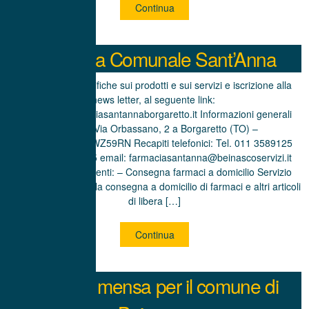
Continua
Farmacia Comunale Sant’Anna
Informazioni specifiche sui prodotti e sui servizi e iscrizione alla
news letter, al seguente link:
http://www.farmaciasantannaborgaretto.it Informazioni generali
Indirizzo: Via Orbassano, 2 a Borgaretto (TO) –
https://g.co/kgs/fWZ59RN Recapiti telefonici: Tel. 011 3589125
Fax. 011 3589035 email: farmaciasantanna@beinascoservizi.it
Servizi offerti ai clienti: – Consegna farmaci a domicilio Servizio
“Pronto Salute” per la consegna a domicilio di farmaci e altri articoli
di libera […]
Continua
Servizio mensa per il comune di