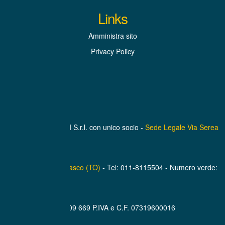
Links
Amministra sito
Privacy Policy
BEINASCO SERVIZI S.r.l. con unico socio -
Sede Legale Via Serea
n. 9/1 - 10092 Beinasco (TO)
- Tel: 011-8115504 - Numero verde:
800 909 669 P.IVA e C.F. 07319600016