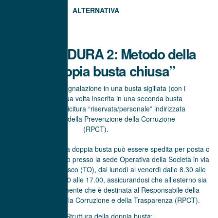
ALTERNATIVA
PROCEDURA 2: Metodo della
“doppia busta chiusa”
Inserimento della segnalazione in una busta sigillata (con i
dati personali), a sua volta inserita in una seconda busta
esterna recante la dicitura “riservata/personale” indirizzata
al Responsabile della Prevenzione della Corruzione
(RPCT).
Modalità di invio: La doppia busta può essere spedita per posta o
consegnata a mano presso la sede Operativa della Società in via
Serea 9/1 a Beinasco (TO), dal lunedì al venerdì dalle 8.30 alle
12.30 e dalle 14.00 alle 17.00, assicurandosi che all’esterno sia
indicato chiaramente che è destinata al Responsabile della
Prevenzione della Corruzione e della Trasparenza (RPCT).
Struttura della doppia busta: