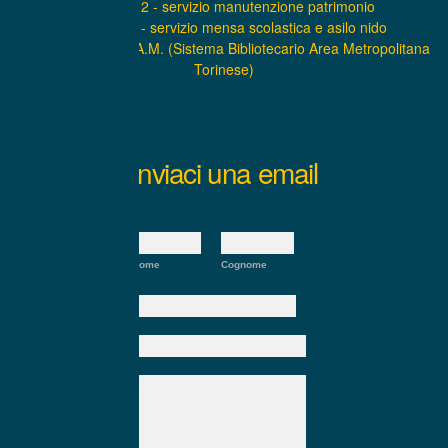
INTERNO 2 - servizio manutenzione patrimonio
INTERNO 3 - servizio mensa scolastica e asilo nido
INTERNO 4 – S.B.A.M. (Sistema Bibliotecario Area Metropolitana
Torinese)
Inviaci una email
Nome:
*
Nome
Cognome
E-mail:
*
Oggetto:
Messaggio:
*