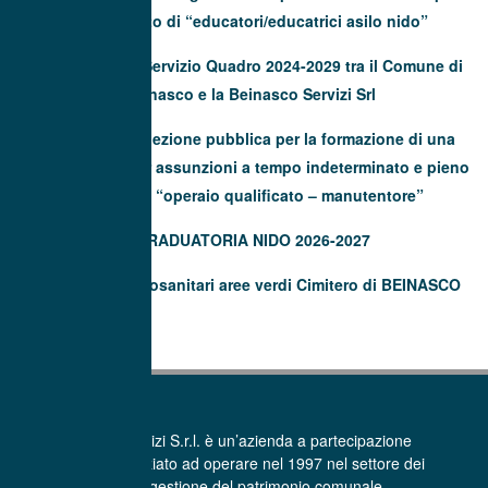
determinato di “educatori/educatrici asilo nido”
Contratto di Servizio Quadro 2024-2029 tra il Comune di
Beinasco e la Beinasco Servizi Srl
Avviso di selezione pubblica per la formazione di una
graduatoria per assunzioni a tempo indeterminato e pieno
(40 ore) di “operaio qualificato – manutentore”
GRADUATORIA NIDO 2026-2027
Trattamenti fitosanitari aree verdi Cimitero di BEINASCO
La Beinasco Servizi S.r.l. è un’azienda a partecipazione
pubblica che ha iniziato ad operare nel 1997 nel settore dei
Servizi per la gestione del patrimonio comunale.