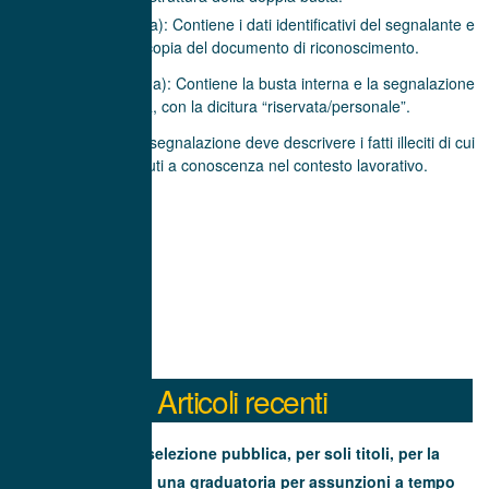
Busta 1 (interna): Contiene i dati identificativi del segnalante e
la fotocopia del documento di riconoscimento.
Busta 2 (esterna): Contiene la busta interna e la segnalazione
scritta, con la dicitura “riservata/personale”.
Contenuto: La segnalazione deve descrivere i fatti illeciti di cui
si è venuti a conoscenza nel contesto lavorativo.
Articoli recenti
Avviso di selezione pubblica, per soli titoli, per la
formazione di una graduatoria per assunzioni a tempo