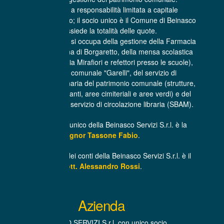
E’ una società a responsabilità limitata a capitale
interamente pubblico; il socio unico è il Comune di Beinasco
che possiede la totalità delle quote.
La Beinasco Servizi si occupa della gestione della Farmacia
comunale Sant’Anna di Borgaretto, della mensa scolastica
(centro cottura di via Mirafiori e refettori presso le scuole),
dell'asilo nido comunale "Garelli", del servizio di
manutenzione ordinaria del patrimonio comunale (strutture,
infrastrutture, impianti, aree cimiteriali e aree verdi) e del
trasporto libri per il servizio di circolazione libraria (SBAM).
L’Amministratore unico della Beinasco Servizi S.r.l. è la
Signor Tassone Fabio
.
Il Revisore unico dei conti della Beinasco Servizi S.r.l. è il
Dott. Alessandro Rossi
.
Azienda
BEINASCO SERVIZI S.r.l. con unico socio