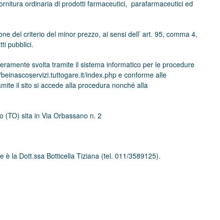
ornitura ordinaria di prodotti farmaceutici, parafarmaceutici ed
 del criterio del minor prezzo, ai sensi dell’ art. 95, comma 4,
ti pubblici.
teramente svolta tramite il sistema informatico per le procedure
//beinascoservizi.tuttogare.it/index.php e conforme alle
amite il sito si accede alla procedura nonché alla
o (TO) sita in Via Orbassano n. 2
ce è la Dott.ssa Botticella Tiziana (tel. 011/3589125).