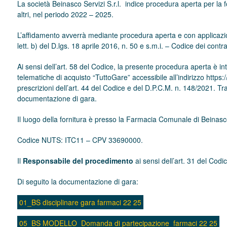
La società Beinasco Servizi S.r.l. indice procedura aperta per la f
altri, nel periodo 2022 – 2025.
L’affidamento avverrà mediante procedura aperta e con applicazione
lett. b) del D.lgs. 18 aprile 2016, n. 50 e s.m.i. – Codice dei contrat
Ai sensi dell’art. 58 del Codice, la presente procedura aperta è in
telematiche di acquisto “TuttoGare” accessibile all’indirizzo https:
prescrizioni dell’art. 44 del Codice e del D.P.C.M. n. 148/2021. Tr
documentazione di gara.
Il luogo della fornitura è presso la Farmacia Comunale di Beinasc
Codice NUTS: ITC11 – CPV 33690000.
Il
Responsabile del procedimento
ai sensi dell’art. 31 del Codi
Di seguito la documentazione di gara:
01_BS disciplinare gara farmaci 22 25
05_BS MODELLO_Domanda di partecipazione_farmaci 22 25