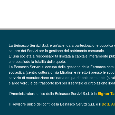
La Beinasco Servizi S.r.l. è un’azienda a partecipazione pubblica 
settore dei Servizi per la gestione del patrimonio comunale.
E’ una società a responsabilità limitata a capitale interamente pub
che possiede la totalità delle quote.
La Beinasco Servizi si occupa della gestione della Farmacia com
scolastica (centro cottura di via Mirafiori e refettori presso le scuo
servizio di manutenzione ordinaria del patrimonio comunale (struttur
e aree verdi) e del trasporto libri per il servizio di circolazione lib
L’Amministratore unico della Beinasco Servizi S.r.l. è la
Signor T
Il Revisore unico dei conti della Beinasco Servizi S.r.l. è il
Dott. A