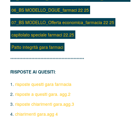
06_BS MODELLO_DGUE_farmaci 22 25
07_BS MODELLO_Offerta economica_farmacia 22 25
capitolato speciale farmaci 22.25
Patto integrità gara farmaci
*************************************************
RISPOSTE AI QUESITI
:
risposte quesiti gara farmacia
risposte a quesiti gara. agg.2
risposte chiarimenti gara.agg.3
chiarimenti gara.agg 4