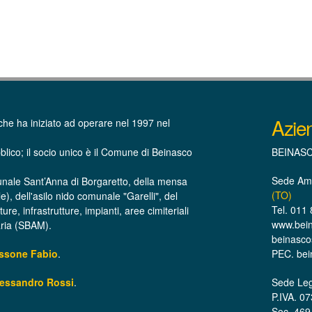
Azie
che ha iniziato ad operare nel 1997 nel
blico; il socio unico è il Comune di Beinasco
BEINASCO
Sede Amm
unale Sant’Anna di Borgaretto, della mensa
(TO)
le), dell'asilo nido comunale "Garelli", del
Tel. 011
e, infrastrutture, impianti, aree cimiteriali
www.beina
raria (SBAM).
beinascos
assone Fabio
.
PEC. bei
lessandro Rossi
.
Sede Leg
P.IVA. 0
Soc. 469.