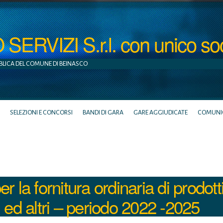
ERVIZI S.r.l. con unico so
BLICA DEL COMUNE DI BEINASCO
SELEZIONI E CONCORSI
BANDI DI GARA
GARE AGGIUDICATE
COMUNICA
 la fornitura ordinaria di prodott
 ed altri – periodo 2022 -2025