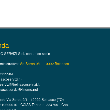
nda
 SERVIZI S.r.l. con unico socio
inistrativa:
Via Serea 9/1 - 10092 Beinasco
 8115504
scoservizi.it -
ervizi@beinascoservizi.it
nascoservizi@ilnome.net
ale Via Serea 9/1 - 10092 Beinasco (TO)
7319600016 - CCIAA Torino n. 884799 - Cap.
000,00 i.v.