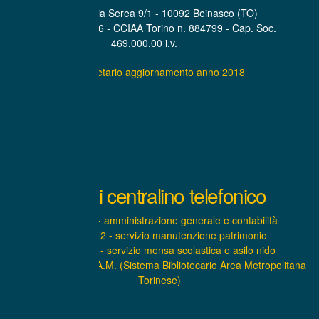
Sede Legale Via Serea 9/1 - 10092 Beinasco (TO)
P.IVA. 07319600016 - CCIAA Torino n. 884799 - Cap. Soc.
469.000,00 i.v.
Statuto societario aggiornamento anno 2018
Interni centralino telefonico
INTERNO 1 - amministrazione generale e contabilità
INTERNO 2 - servizio manutenzione patrimonio
INTERNO 3 - servizio mensa scolastica e asilo nido
INTERNO 4 – S.B.A.M. (Sistema Bibliotecario Area Metropolitana
Torinese)