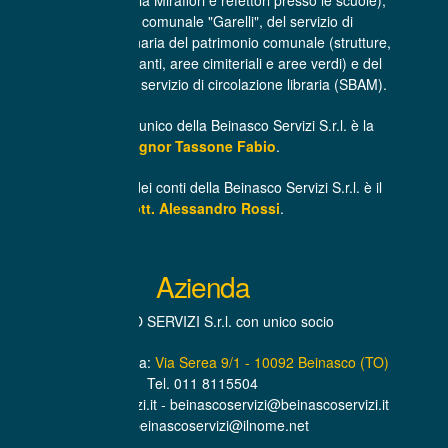
(centro cottura di via Mirafiori e refettori presso le scuole),
dell'asilo nido comunale "Garelli", del servizio di
manutenzione ordinaria del patrimonio comunale (strutture,
infrastrutture, impianti, aree cimiteriali e aree verdi) e del
trasporto libri per il servizio di circolazione libraria (SBAM).
L’Amministratore unico della Beinasco Servizi S.r.l. è la
Signor Tassone Fabio
.
Il Revisore unico dei conti della Beinasco Servizi S.r.l. è il
Dott. Alessandro Rossi
.
Azienda
BEINASCO SERVIZI S.r.l. con unico socio
Sede Amministrativa:
Via Serea 9/1 - 10092 Beinasco (TO)
Tel. 011 8115504
www.beinascoservizi.it - beinascoservizi@beinascoservizi.it
PEC. beinascoservizi@ilnome.net