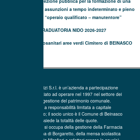
Avviso di selezione pubblica per la formazione di una
graduatoria per assunzioni a tempo indeterminato e pieno
(40 ore) di “operaio qualificato – manutentore”
GRADUATORIA NIDO 2026-2027
Trattamenti fitosanitari aree verdi Cimitero di BEINASCO
La Beinasco Servizi S.r.l. è un’azienda a partecipazione
pubblica che ha iniziato ad operare nel 1997 nel settore dei
Servizi per la gestione del patrimonio comunale.
E’ una società a responsabilità limitata a capitale
interamente pubblico; il socio unico è il Comune di Beinasco
che possiede la totalità delle quote.
La Beinasco Servizi si occupa della gestione della Farmacia
comunale Sant’Anna di Borgaretto, della mensa scolastica