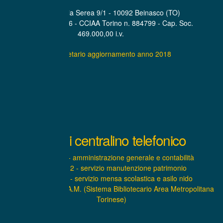
Sede Legale Via Serea 9/1 - 10092 Beinasco (TO)
P.IVA. 07319600016 - CCIAA Torino n. 884799 - Cap. Soc.
469.000,00 i.v.
Statuto societario aggiornamento anno 2018
Interni centralino telefonico
INTERNO 1 - amministrazione generale e contabilità
INTERNO 2 - servizio manutenzione patrimonio
INTERNO 3 - servizio mensa scolastica e asilo nido
INTERNO 4 – S.B.A.M. (Sistema Bibliotecario Area Metropolitana
Torinese)