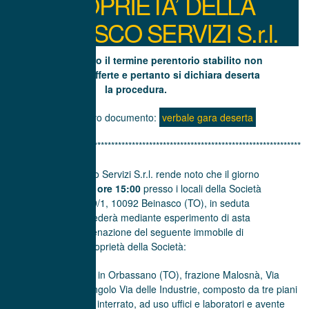
PROPRIETA’ DELLA
BEINASCO SERVIZI S.r.l.
Si accerta che entro il termine perentorio stabilito non
sono pervenute offerte e pertanto si dichiara deserta
la procedura.
In allegato il relativo documento:
verbale gara deserta
*************************************************************************************
La società Beinasco Servizi S.r.l. rende noto che il giorno
10 aprile 2023 alle ore 15:00
presso i locali della Società
siti in Via Serea 9/1, 10092 Beinasco (TO), in seduta
pubblica, si procederà mediante esperimento di asta
pubblica, all’alienazione del seguente immobile di
proprietà della Società:
Fabbricato sito in Orbassano (TO), frazione Malosnà, Via
dell’Artigianato 2 angolo Via delle Industrie, composto da tre piani
fuori terra e uno interrato, ad uso uffici e laboratori e avente