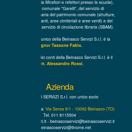
(centro cottura di via Mirafiori e refettori presso le scuole),
dell'asilo nido comunale "Garelli", del servizio di
manutenzione ordinaria del patrimonio comunale (strutture,
infrastrutture, impianti, aree cimiteriali e aree verdi) e del
trasporto libri per il servizio di circolazione libraria (SBAM).
L’Amministratore unico della Beinasco Servizi S.r.l. è la
Signor Tassone Fabio
.
Il Revisore unico dei conti della Beinasco Servizi S.r.l. è il
Dott. Alessandro Rossi
.
Azienda
BEINASCO SERVIZI S.r.l. con unico socio
Sede Amministrativa:
Via Serea 9/1 - 10092 Beinasco (TO)
Tel. 011 8115504
www.beinascoservizi.it - beinascoservizi@beinascoservizi.it
PEC. beinascoservizi@ilnome.net