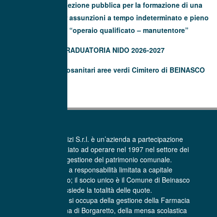
Avviso di selezione pubblica per la formazione di una
graduatoria per assunzioni a tempo indeterminato e pieno
(40 ore) di “operaio qualificato – manutentore”
GRADUATORIA NIDO 2026-2027
Trattamenti fitosanitari aree verdi Cimitero di BEINASCO
La Beinasco Servizi S.r.l. è un’azienda a partecipazione
pubblica che ha iniziato ad operare nel 1997 nel settore dei
Servizi per la gestione del patrimonio comunale.
E’ una società a responsabilità limitata a capitale
interamente pubblico; il socio unico è il Comune di Beinasco
che possiede la totalità delle quote.
La Beinasco Servizi si occupa della gestione della Farmacia
comunale Sant’Anna di Borgaretto, della mensa scolastica