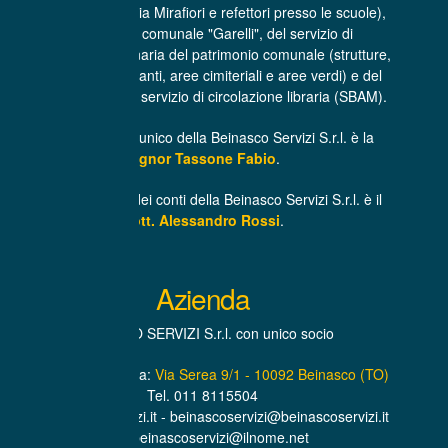
(centro cottura di via Mirafiori e refettori presso le scuole),
dell'asilo nido comunale "Garelli", del servizio di
manutenzione ordinaria del patrimonio comunale (strutture,
infrastrutture, impianti, aree cimiteriali e aree verdi) e del
trasporto libri per il servizio di circolazione libraria (SBAM).
L’Amministratore unico della Beinasco Servizi S.r.l. è la
Signor Tassone Fabio
.
Il Revisore unico dei conti della Beinasco Servizi S.r.l. è il
Dott. Alessandro Rossi
.
Azienda
BEINASCO SERVIZI S.r.l. con unico socio
Sede Amministrativa:
Via Serea 9/1 - 10092 Beinasco (TO)
Tel. 011 8115504
www.beinascoservizi.it - beinascoservizi@beinascoservizi.it
PEC. beinascoservizi@ilnome.net