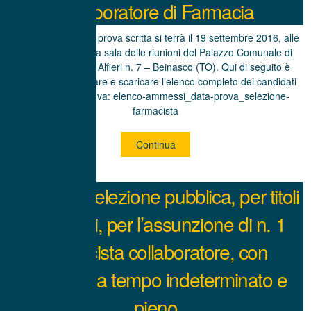
collaboratore di Farmacia
Si comunica che la prova scritta si terrà il 19 settembre 2016, alle
ore 9.30, presso la sala delle riunioni del Palazzo Comunale di
Beinasco, piazza Alfieri n. 7 – Beinasco (TO). Qui di seguito è
possibile visualizzare e scaricare l’elenco completo dei candidati
ammessi alla prova: elenco-ammessi_data-prova_selezione-
farmacista
Continua
Avviso di selezione pubblica, per titoli
ed esami, per l’assunzione di n. 1
farmacista collaboratore, con
contratto a tempo indeterminato e
pieno