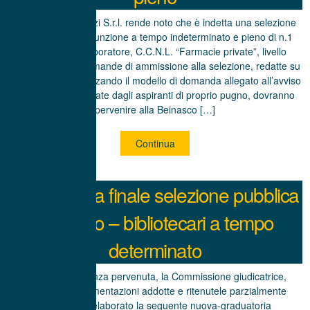
La Beinasco Servizi S.r.l. rende noto che è indetta una selezione
pubblica per l’assunzione a tempo indeterminato e pieno di n.1
farmacista collaboratore, C.C.N.L. “Farmacie private”, livello
retributivo 1. Le domande di ammissione alla selezione, redatte su
carta semplice utilizzando il modello di domanda allegato all’avviso
di selezione e firmate dagli aspiranti di proprio pugno, dovranno
pervenire alla Beinasco […]
Continua
Graduatoria finale selezione pubblica
per aiuto – bibliotecari a tempo
determinato
A seguito di istanza pervenuta, la Commissione giudicatrice,
valutate le argomentazioni addotte e ritenutele parzialmente
fondate, ha elaborato la seguente nuova-graduatoria