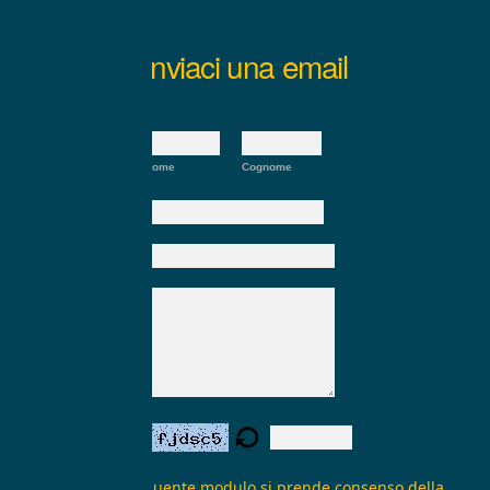
Inviaci una email
Nome:
*
Nome
Cognome
E-mail:
*
Oggetto:
Messaggio:
*
Verifica form:
Inviando il seguente modulo si prende consenso della