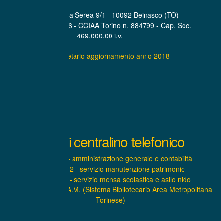
Sede Legale Via Serea 9/1 - 10092 Beinasco (TO)
P.IVA. 07319600016 - CCIAA Torino n. 884799 - Cap. Soc.
469.000,00 i.v.
Statuto societario aggiornamento anno 2018
Interni centralino telefonico
INTERNO 1 - amministrazione generale e contabilità
INTERNO 2 - servizio manutenzione patrimonio
INTERNO 3 - servizio mensa scolastica e asilo nido
INTERNO 4 – S.B.A.M. (Sistema Bibliotecario Area Metropolitana
Torinese)