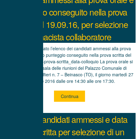
punteggio conseguito nella prova
scritta del 19.09.16, per selezione
farmacista collaboratore
Di seguito è riportato l’elenco dei candidati ammessi alla prova
orale con il relativo punteggio conseguito nella prova scritta del
19.9.2016: risultati-prova-scritta_data-colloquio La prova orale si
terrà presso la sala delle riunioni del Palazzo Comunale di
Beinasco, piazza Alfieri n. 7 – Beinasco (TO), il giorno martedì 27
settembre 2016 dalle ore 14:30 alle ore 17:30.
Continua
Elenco candidati ammessi e data
prova scritta per selezione di un