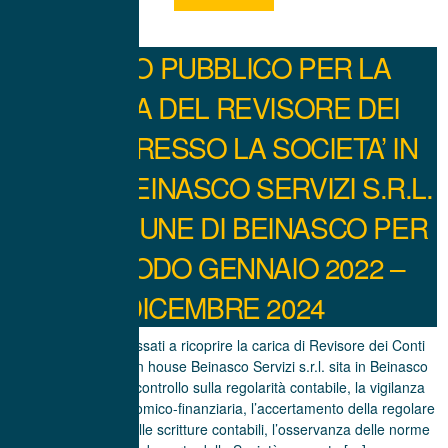
AVVISO PUBBLICO PER LA
NOMINA DEL REVISORE DEI
CONTI PRESSO LA SOCIETA’ IN
HOUSE BEINASCO SERVIZI S.R.L.
DEL COMUNE DI BEINASCO PER
IL PERIODO GENNAIO 2022 –
DICEMBRE 2024
INVITO Agli interessati a ricoprire la carica di Revisore dei Conti
presso la Società in house Beinasco Servizi s.r.l. sita in Beinasco
(TO), cui spetta il controllo sulla regolarità contabile, la vigilanza
sulla gestione economico-finanziaria, l’accertamento della regolare
tenuta dei libri e delle scritture contabili, l’osservanza delle norme