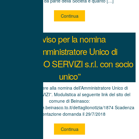
tributarie da parte della Società e quanto […]
Continua
Avviso per la nomina
dell’Amministratore Unico di
“BEINASCO SERVIZI s.r.l. con socio
unico”
Occorre procedere alla nomina dell’Amministratore Unico di
“BEINASCO SERVIZI”. Modulistica al seguente link del sito del
comune di Beinasco:
https://www.comune.beinasco.to.it/dettaglionotizia/1874 Scadenza
presentazione domanda il 29/7/2018
Continua