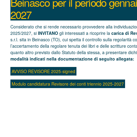
Beinasco per il periodo genna
2027
Considerato che si rende necessario provvedere alla individuazion
2025/2027, si
INVITANO
gli interessati a ricoprire la
carica di Re
s.r.l. sita in Beinasco (TO), cui spetta il controllo sulla regolarità
l’accertamento della regolare tenuta dei libri e delle scritture cont
quanto altro previsto dallo Statuto della stessa, a presentare dichi
modalità indicati nella documentazione di seguito allegata:
AVVISO REVISORE 2025-signed
Modulo candidatura Revisore dei conti triennio 2025-2027