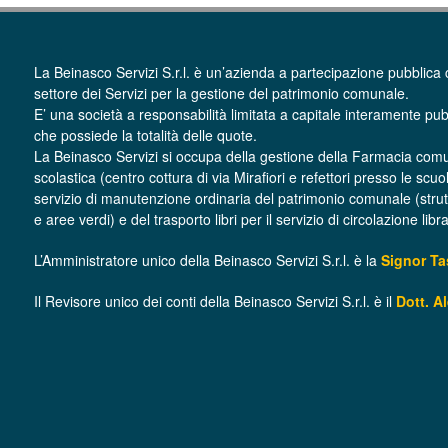
La Beinasco Servizi S.r.l. è un’azienda a partecipazione pubblica 
settore dei Servizi per la gestione del patrimonio comunale.
E’ una società a responsabilità limitata a capitale interamente pub
che possiede la totalità delle quote.
La Beinasco Servizi si occupa della gestione della Farmacia com
scolastica (centro cottura di via Mirafiori e refettori presso le scuo
servizio di manutenzione ordinaria del patrimonio comunale (struttur
e aree verdi) e del trasporto libri per il servizio di circolazione lib
L’Amministratore unico della Beinasco Servizi S.r.l. è la
Signor T
Il Revisore unico dei conti della Beinasco Servizi S.r.l. è il
Dott. A