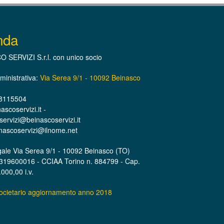
nda
 SERVIZI S.r.l. con unico socio
inistrativa:
Via Serea 9/1 - 10092 Beinasco
 8115504
scoservizi.it -
ervizi@beinascoservizi.it
nascoservizi@ilnome.net
ale Via Serea 9/1 - 10092 Beinasco (TO)
7319600016 - CCIAA Torino n. 884799 - Cap.
000,00 i.v.
societario aggiornamento anno 2018