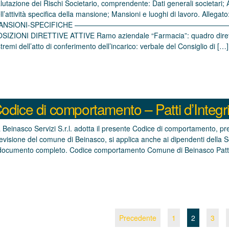
lutazione dei Rischi Societario, comprendente: Dati generali societari; A
ll’attività specifica della mansione; Mansioni e luoghi di lavoro. 
ANSIONI-SPECIFICHE ——————————————————
SIZIONI DIRETTIVE ATTIVE Ramo aziendale “Farmacia”: quadro direttivo
tremi dell’atto di conferimento dell’incarico: verbale del Consiglio di […]
odice di comportamento – Patti d’Integri
 Beinasco Servizi S.r.l. adotta il presente Codice di comportamento, pr
evisione del comune di Beinasco, si applica anche ai dipendenti della So
 documento completo. Codice comportamento Comune di Beinasco Patto
Precedente
1
2
3