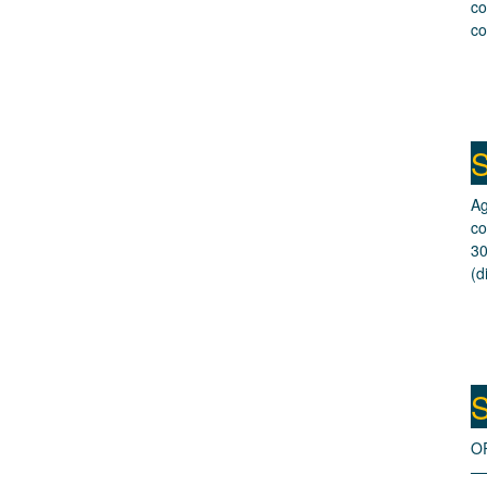
co
co
S
Ag
co
30
(d
S
O
—