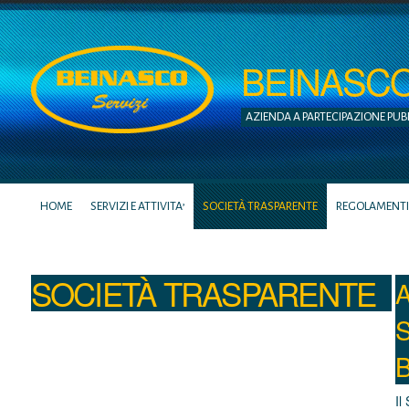
BEINASCO S
AZIENDA A PARTECIPAZIONE PUB
HOME
SERVIZI E ATTIVITA’
SOCIETÀ TRASPARENTE
REGOLAMENTI
SOCIETÀ TRASPARENTE
A
S
B
Il