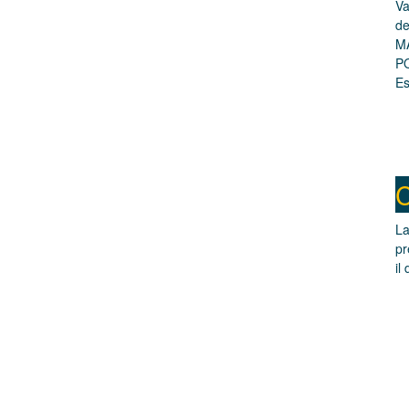
Va
de
M
PO
Es
C
La
pr
il