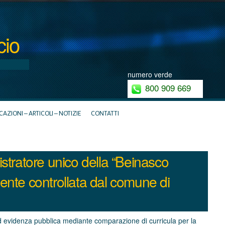
cio
numero verde
800 909 669
ZIONI – ARTICOLI – NOTIZIE
CONTATTI
stratore unico della “Beinasco
amente controllata dal comune di
d evidenza pubblica mediante comparazione di curricula per la