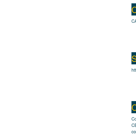
C
CA
S
ht
C
Co
CE
co