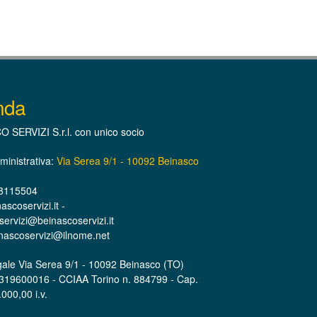
nda
 SERVIZI S.r.l. con unico socio
inistrativa:
Via Serea 9/1 - 10092 Beinasco
 8115504
scoservizi.it -
ervizi@beinascoservizi.it
nascoservizi@ilnome.net
ale Via Serea 9/1 - 10092 Beinasco (TO)
7319600016 - CCIAA Torino n. 884799 - Cap.
000,00 i.v.