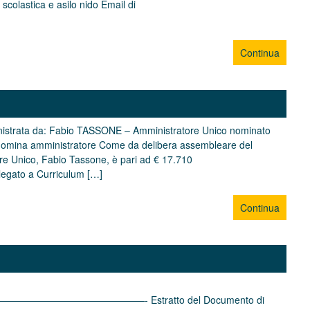
olastica e asilo nido Email di
Continua
inistrata da: Fabio TASSONE – Amministratore Unico nominato
nomina amministratore Come da delibera assembleare del
re Unico, Fabio Tassone, è pari ad € 17.710
legato a Curriculum […]
Continua
———————- Estratto del Documento di