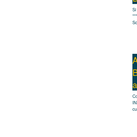
Si
**
So
A
B
a
Co
IN
cu