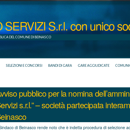
ERVIZI S.r.l. con unico so
BLICA DEL COMUNE DI BEINASCO
SELEZIONI E CONCORSI
BANDI DI GARA
GARE AGGIUDICATE
COMUNICA
vviso pubblico per la nomina dell’ammini
ervizi s.r.l.” – società partecipata inter
einasco
 Sindaco di Beinasco rende noto che è indetta procedura di selezione a