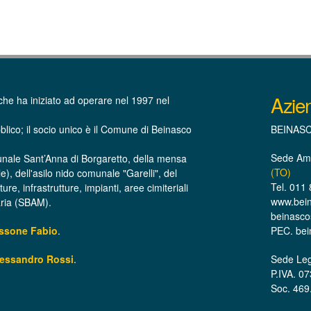
Azie
che ha iniziato ad operare nel 1997 nel
blico; il socio unico è il Comune di Beinasco
BEINASCO
Sede Amm
unale Sant’Anna di Borgaretto, della mensa
(TO)
le), dell'asilo nido comunale "Garelli", del
Tel. 011
e, infrastrutture, impianti, aree cimiteriali
www.beina
raria (SBAM).
beinascos
assone Fabio
.
PEC. bei
lessandro Rossi
.
Sede Leg
P.IVA. 0
Soc. 469.