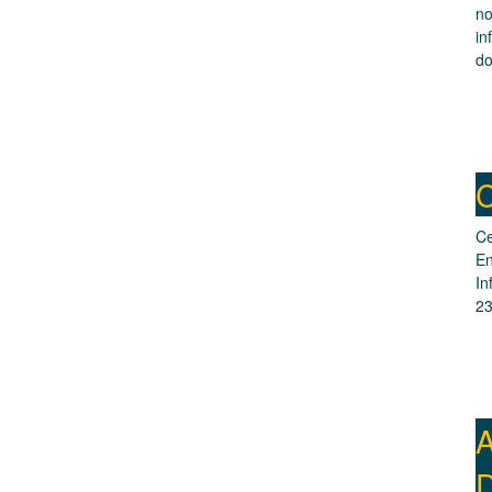
no
in
do
C
Ce
En
In
23
A
D