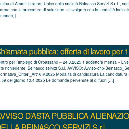
mina dì Amministratore Unico della società Beinasco Servizi S.r.1., so
forma che la procedura di selezione si svolgerà con le modalità indicat
manda, […]
hiamata pubblica: offerta di lavoro per
ntro per l’impiego di Orbassano – 24.3.2025 1 addetto/a mensa – Livel
te richiedente: Beinasco servizi S.r.l. AVVISO: Avviso-chp-Beinasco
formativa_Criteri_Art16-v.2025 Modalità di candidatura La candidatura s
.59 del giorno 10.4.2025 Le domande pervenute al di fuori […]
VVISO D’ASTA PUBBLICA ALIENAZIO
ELLA BEINASCO SERVIZI S.r.l.