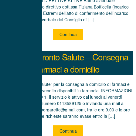
POSIZIONI DIRETTIVE ATTIVE Ramo aziendale
“Farmacia”: quadro direttivo dott.ssa Tiziana Botticella (incarico
NON dirigenziale). Estremi dell’atto di conferimento dell’incarico:
verbale del Consiglio di […]
Continua
Servizio Pronto Salute – Consegna
farmaci a domicilio
Servizio “Pronto Salute” per la consegna a domicilio di farmaci e
altri articoli di libera vendita disponibili in farmacia. INFORMAZIONI
SUL SERVIZIO 1. Il servizio è attivo dal lunedì al venerdì
telefonando al numero 0113589125 o inviando una mail a
farmaciasantannaborgaretto@gmail.com, tra le ore 9.00 e le ore
11.30. 2. Le richieste saranno evase entro la […]
Continua