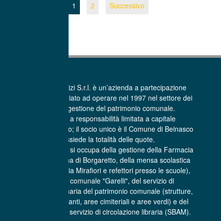
1
2
Successivo
La Beinasco Servizi S.r.l. è un’azienda a partecipazione
pubblica che ha iniziato ad operare nel 1997 nel settore dei
Servizi per la gestione del patrimonio comunale.
E’ una società a responsabilità limitata a capitale
interamente pubblico; il socio unico è il Comune di Beinasco
che possiede la totalità delle quote.
La Beinasco Servizi si occupa della gestione della Farmacia
comunale Sant’Anna di Borgaretto, della mensa scolastica
(centro cottura di via Mirafiori e refettori presso le scuole),
dell'asilo nido comunale "Garelli", del servizio di
manutenzione ordinaria del patrimonio comunale (strutture,
infrastrutture, impianti, aree cimiteriali e aree verdi) e del
trasporto libri per il servizio di circolazione libraria (SBAM).