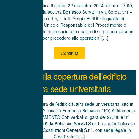
Verbale di prequalifica Il giorno 22 dicembre 2014 alle ore 17.00,
presso la sede della società Beinasco Servizi in via Serea, 9/1 –
10092 Beinasco (TO), il dott. Sergio BOIDO in qualità di
Amministratore Unico e Responsabile del Procedimento e
(omissis) dipendente della società in qualità di segretario, si sono
riuniti per procedere alle operazioni […]
Continua
Lavori sulla copertura dell’edificio
futura sede universitaria
Lavori sulla copertura dell’edificio futura sede universitaria, sito in
via San Giacomo n.2, località Fornaci a Beinasco (TO) Affidamento
ESITO DI AFFIDAMENTO Con verbali di gara del 27, 30 e 31
marzo e 2 aprile 2015, la Beinasco Servizi S.r.l. ha aggiudicato alla
ditta D.C.G. Ditta Costruzioni Generali S.r.l., con sede legale in
C.so Fratelli […]