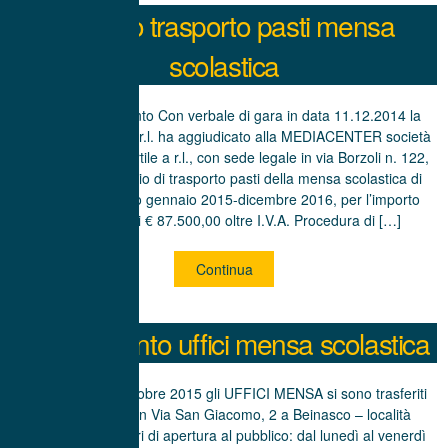
Servizio trasporto pasti mensa
scolastica
15Esito affidamento Con verbale di gara in data 11.12.2014 la
Beinasco Servizi S.r.l. ha aggiudicato alla MEDIACENTER società
cooperativa consortile a r.l., con sede legale in via Borzoli n. 122,
GENOVA, il servizio di trasporto pasti della mensa scolastica di
Beinasco, periodo gennaio 2015-dicembre 2016, per l’importo
complessivo di € 87.500,00 oltre I.V.A. Procedura di […]
Continua
Trasferimento uffici mensa scolastica
A partire dal 1° ottobre 2015 gli UFFICI MENSA si sono trasferiti
nell’edificio sito in Via San Giacomo, 2 a Beinasco – località
Fornaci (TO). Orari di apertura al pubblico: dal lunedì al venerdì