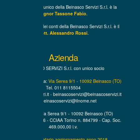
L’Amministratore unico della Beinasco Servizi S.r.l. è la
Signor Tassone Fabio
.
Il Revisore unico dei conti della Beinasco Servizi S.r.l. è il
Dott. Alessandro Rossi
.
Azienda
BEINASCO SERVIZI S.r.l. con unico socio
Sede Amministrativa:
Via Serea 9/1 - 10092 Beinasco (TO)
Tel. 011 8115504
www.beinascoservizi.it - beinascoservizi@beinascoservizi.it
PEC. beinascoservizi@ilnome.net
Sede Legale Via Serea 9/1 - 10092 Beinasco (TO)
P.IVA. 07319600016 - CCIAA Torino n. 884799 - Cap. Soc.
469.000,00 i.v.
Statuto societario aggiornamento anno 2018