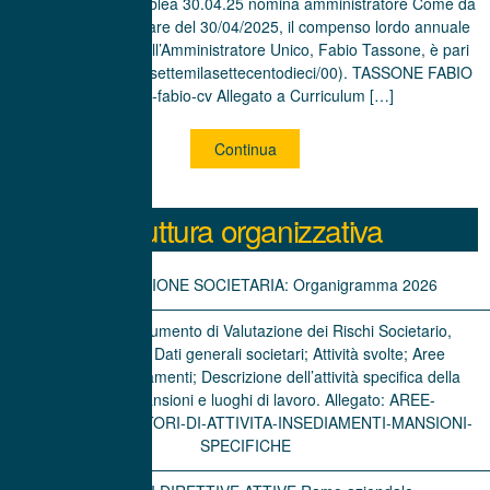
30.04.2025: assemblea 30.04.25 nomina amministratore Come da
delibera assembleare del 30/04/2025, il compenso lordo annuale
da corrispondere all’Amministratore Unico, Fabio Tassone, è pari
ad € 17.710 (diciassettemilasettecentodieci/00). TASSONE FABIO
tassone-fabio-cv Allegato a Curriculum […]
Continua
Struttura organizzativa
ORGANIZZAZIONE SOCIETARIA: Organigramma 2026
———————————————————————————————
Estratto del Documento di Valutazione dei Rischi Societario,
comprendente: Dati generali societari; Attività svolte; Aree
funzionali; Insediamenti; Descrizione dell’attività specifica della
mansione; Mansioni e luoghi di lavoro. Allegato: AREE-
FUNZIONALI-SETTORI-DI-ATTIVITA-INSEDIAMENTI-MANSIONI-
SPECIFICHE
———————————————————————————————