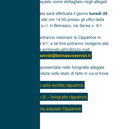
propria offerta di acquisto come dettagliato negli allegati.
L’apertura delle buste sarà effettuata il giorno
lunedì 20
novembre 2023
, alle ore 14:00 presso gli uffici della
Beinasco Servizi s.r.l. in Beinasco, via Serea n. 9/1.
Gli interessati potranno visionare la Cippatrice in
Beinasco, via Serea 9/1; a tal fine potranno rivolgersi alla
venditrice scrivendo all’indirizzo mail
beinascoservizi@beinascoservizi.it
.
La Cippatrice, rappresentata nelle fotografie allegate
(Allegato 2) sarà venduta nello stato di fatto in cui si trova.
Avviso asta vendita cippatrice
Allegato 2) – fotografie cippatrice
Offerta acquisto Cippatrice