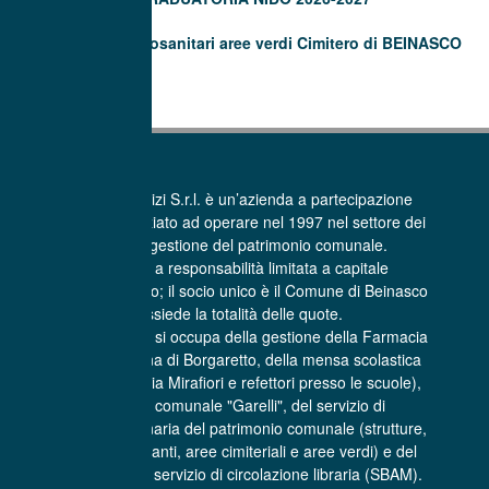
Trattamenti fitosanitari aree verdi Cimitero di BEINASCO
La Beinasco Servizi S.r.l. è un’azienda a partecipazione
pubblica che ha iniziato ad operare nel 1997 nel settore dei
Servizi per la gestione del patrimonio comunale.
E’ una società a responsabilità limitata a capitale
interamente pubblico; il socio unico è il Comune di Beinasco
che possiede la totalità delle quote.
La Beinasco Servizi si occupa della gestione della Farmacia
comunale Sant’Anna di Borgaretto, della mensa scolastica
(centro cottura di via Mirafiori e refettori presso le scuole),
dell'asilo nido comunale "Garelli", del servizio di
manutenzione ordinaria del patrimonio comunale (strutture,
infrastrutture, impianti, aree cimiteriali e aree verdi) e del
trasporto libri per il servizio di circolazione libraria (SBAM).