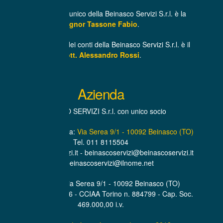
L’Amministratore unico della Beinasco Servizi S.r.l. è la
Signor Tassone Fabio
.
Il Revisore unico dei conti della Beinasco Servizi S.r.l. è il
Dott. Alessandro Rossi
.
Azienda
BEINASCO SERVIZI S.r.l. con unico socio
Sede Amministrativa:
Via Serea 9/1 - 10092 Beinasco (TO)
Tel. 011 8115504
www.beinascoservizi.it - beinascoservizi@beinascoservizi.it
PEC. beinascoservizi@ilnome.net
Sede Legale Via Serea 9/1 - 10092 Beinasco (TO)
P.IVA. 07319600016 - CCIAA Torino n. 884799 - Cap. Soc.
469.000,00 i.v.