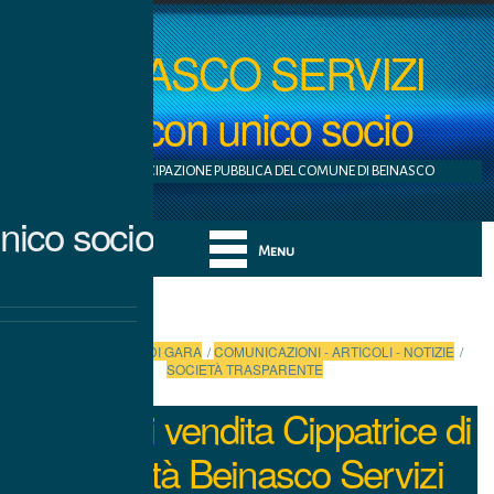
BEINASCO SERVIZI
S.r.l. con unico socio
AZIENDA A PARTECIPAZIONE PUBBLICA DEL COMUNE DI BEINASCO
nico socio
Menu
Categories:
BANDI DI GARA
/
COMUNICAZIONI - ARTICOLI - NOTIZIE
/
SOCIETÀ TRASPARENTE
Avviso di vendita Cippatrice di
proprietà Beinasco Servizi