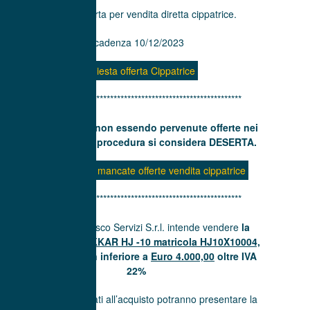
Richiesta offerta per vendita diretta cippatrice.
Scadenza 10/12/2023
Richiesta offerta Cippatrice
*************************************************************
Si comunica che non essendo pervenute offerte nei
tempi stabiliti, la procedura si considera DESERTA.
Comunicazione mancate offerte vendita cippatrice
*************************************************************
La società Beinasco Servizi S.r.l. intende vendere
la
CIPPATRICE JUNKKAR HJ -10 matricola HJ10X10004,
ad un prezzo non inferiore a
Euro 4.000,00
oltre IVA
22%
I soggetti interessati all’acquisto potranno presentare la