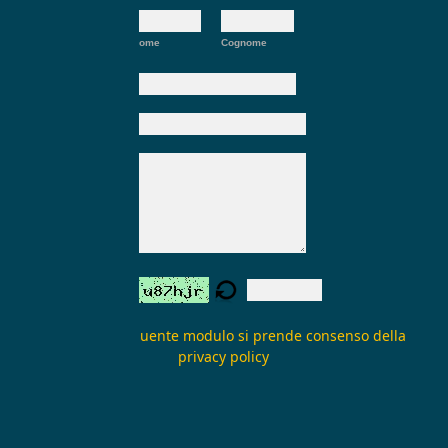
Nome:
*
Nome
Cognome
E-mail:
*
Oggetto:
Messaggio:
*
Verifica form:
Inviando il seguente modulo si prende consenso della
privacy policy