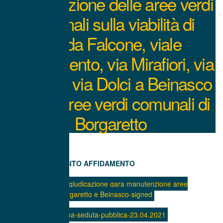
manutenzione delle aree verdi
comunali sulla viabilità di
strada Falcone, viale
Risorgimento, via Mirafiori, via
Schifani, via Dolci a Beinasco
e delle aree verdi comunali di
Borgaretto
ESITO AFFIDAMENTO
Comunicazione aggiudicazione gara manutenzione aree
verdi Borgaretto e Beinasco-signed
Verbale-prima-seduta-pubblica-23.04.2021