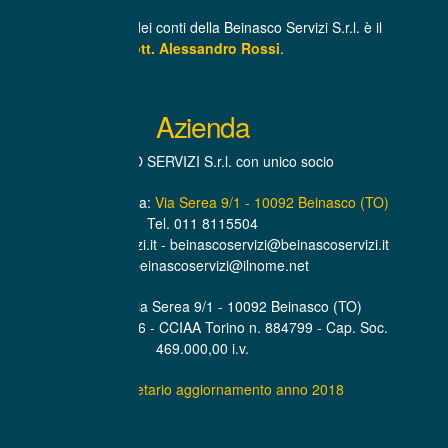
Il Revisore unico dei conti della Beinasco Servizi S.r.l. è il
Dott. Alessandro Rossi
.
Azienda
BEINASCO SERVIZI S.r.l. con unico socio
Sede Amministrativa:
Via Serea 9/1 - 10092 Beinasco (TO)
Tel. 011 8115504
www.beinascoservizi.it - beinascoservizi@beinascoservizi.it
PEC. beinascoservizi@ilnome.net
Sede Legale Via Serea 9/1 - 10092 Beinasco (TO)
P.IVA. 07319600016 - CCIAA Torino n. 884799 - Cap. Soc.
469.000,00 i.v.
Statuto societario aggiornamento anno 2018