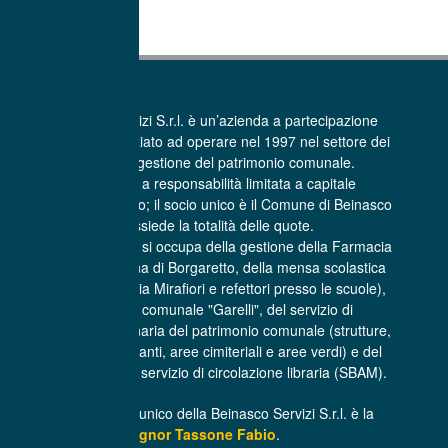
La Beinasco Servizi S.r.l. è un’azienda a partecipazione
pubblica che ha iniziato ad operare nel 1997 nel settore dei
Servizi per la gestione del patrimonio comunale.
E’ una società a responsabilità limitata a capitale
interamente pubblico; il socio unico è il Comune di Beinasco
che possiede la totalità delle quote.
La Beinasco Servizi si occupa della gestione della Farmacia
comunale Sant’Anna di Borgaretto, della mensa scolastica
(centro cottura di via Mirafiori e refettori presso le scuole),
dell'asilo nido comunale "Garelli", del servizio di
manutenzione ordinaria del patrimonio comunale (strutture,
infrastrutture, impianti, aree cimiteriali e aree verdi) e del
trasporto libri per il servizio di circolazione libraria (SBAM).
L’Amministratore unico della Beinasco Servizi S.r.l. è la
Signor Tassone Fabio
.