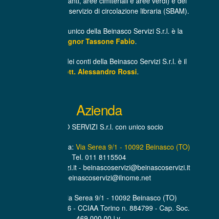
infrastrutture, impianti, aree cimiteriali e aree verdi) e del
trasporto libri per il servizio di circolazione libraria (SBAM).
L’Amministratore unico della Beinasco Servizi S.r.l. è la
Signor Tassone Fabio
.
Il Revisore unico dei conti della Beinasco Servizi S.r.l. è il
Dott. Alessandro Rossi
.
Azienda
BEINASCO SERVIZI S.r.l. con unico socio
Sede Amministrativa:
Via Serea 9/1 - 10092 Beinasco (TO)
Tel. 011 8115504
www.beinascoservizi.it - beinascoservizi@beinascoservizi.it
PEC. beinascoservizi@ilnome.net
Sede Legale Via Serea 9/1 - 10092 Beinasco (TO)
P.IVA. 07319600016 - CCIAA Torino n. 884799 - Cap. Soc.
469.000,00 i.v.