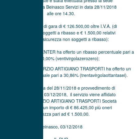
che l’apertura buste è stata effettuata presso la sede
Amministrativa della Beinasco Servizi in data 28/11/2018
alle ore 14.30.
Sull’importo a base di gara di € 126.500,00 oltre I.V.A. (di
cui € 125.000,00 soggetti a ribasso e € 1.500,00 relativi
agli oneri della sicurezza non soggetti a ribasso):
la ditta MEDIACENTER ha offerto un ribasso percentuale pari a
20,00% (ventivirgolazerozero);
la ditta CONSORZIO ARTIGIANO TRASPORTI ha offerto un
ribasso percentuale pari a 30,86% (trentavirgolaottantasei).
Con verbale di gara del 28/11/2018 e provvedimento di
aggiudicazione del 03/12/2018, il servizio viene affidato
alla ditta CONSORZIO ARTIGIANO TRASPORTI Società
Cooperativa per un importo di € 86.425,00 più oneri
sicurezza pari ad € 1.500,00.
Beinasco, 03/12/2018