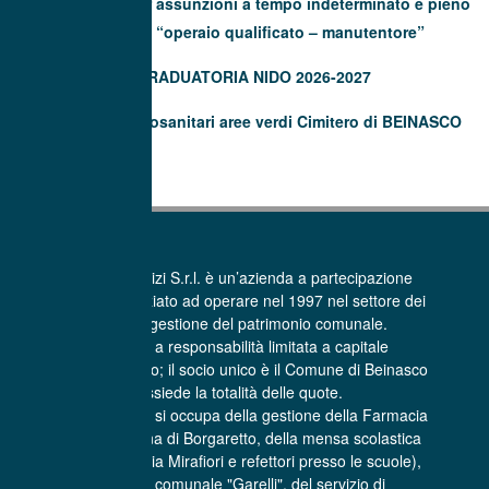
graduatoria per assunzioni a tempo indeterminato e pieno
(40 ore) di “operaio qualificato – manutentore”
GRADUATORIA NIDO 2026-2027
Trattamenti fitosanitari aree verdi Cimitero di BEINASCO
La Beinasco Servizi S.r.l. è un’azienda a partecipazione
pubblica che ha iniziato ad operare nel 1997 nel settore dei
Servizi per la gestione del patrimonio comunale.
E’ una società a responsabilità limitata a capitale
interamente pubblico; il socio unico è il Comune di Beinasco
che possiede la totalità delle quote.
La Beinasco Servizi si occupa della gestione della Farmacia
comunale Sant’Anna di Borgaretto, della mensa scolastica
(centro cottura di via Mirafiori e refettori presso le scuole),
dell'asilo nido comunale "Garelli", del servizio di