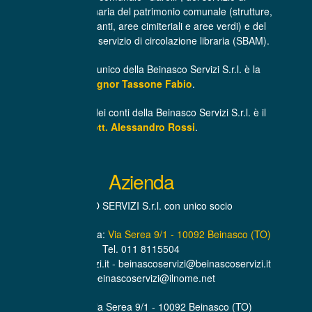
manutenzione ordinaria del patrimonio comunale (strutture,
infrastrutture, impianti, aree cimiteriali e aree verdi) e del
trasporto libri per il servizio di circolazione libraria (SBAM).
L’Amministratore unico della Beinasco Servizi S.r.l. è la
Signor Tassone Fabio
.
Il Revisore unico dei conti della Beinasco Servizi S.r.l. è il
Dott. Alessandro Rossi
.
Azienda
BEINASCO SERVIZI S.r.l. con unico socio
Sede Amministrativa:
Via Serea 9/1 - 10092 Beinasco (TO)
Tel. 011 8115504
www.beinascoservizi.it - beinascoservizi@beinascoservizi.it
PEC. beinascoservizi@ilnome.net
Sede Legale Via Serea 9/1 - 10092 Beinasco (TO)