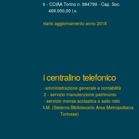
P.IVA. 07319600016 - CCIAA Torino n. 884799 - Cap. Soc.
469.000,00 i.v.
Statuto societario aggiornamento anno 2018
Interni centralino telefonico
INTERNO 1 - amministrazione generale e contabilità
INTERNO 2 - servizio manutenzione patrimonio
INTERNO 3 - servizio mensa scolastica e asilo nido
INTERNO 4 – S.B.A.M. (Sistema Bibliotecario Area Metropolitana
Torinese)