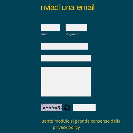
Inviaci una email
Nome:
*
Nome
Cognome
E-mail:
*
Oggetto:
Messaggio:
*
Verifica form:
Inviando il seguente modulo si prende consenso della
privacy policy