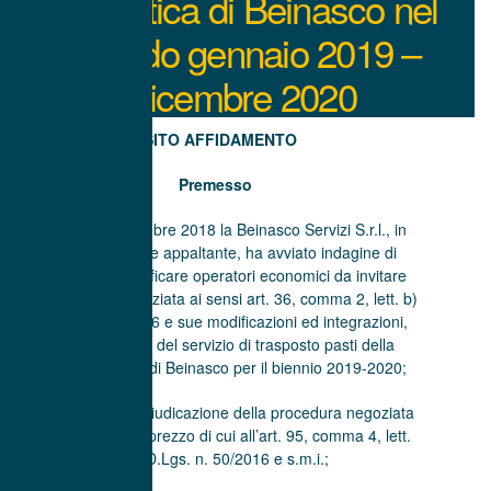
scolastica di Beinasco nel
periodo gennaio 2019 –
dicembre 2020
ESITO AFFIDAMENTO
Premesso
che in data 25 ottobre 2018 la Beinasco Servizi S.r.l., in
qualità di stazione appaltante, ha avviato indagine di
mercato per identificare operatori economici da invitare
alla procedura negoziata ai sensi art. 36, comma 2, lett. b)
del D. Lgs. 50/2016 e sue modificazioni ed integrazioni,
per l’affidamento del servizio di trasposto pasti della
mensa scolastica di Beinasco per il biennio 2019-2020;
che il criterio di aggiudicazione della procedura negoziata
è quello del minor prezzo di cui all’art. 95, comma 4, lett.
c) del D.Lgs. n. 50/2016 e s.m.i.;