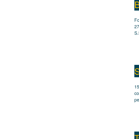
B
Fo
27
S.
S
15
co
pe
T