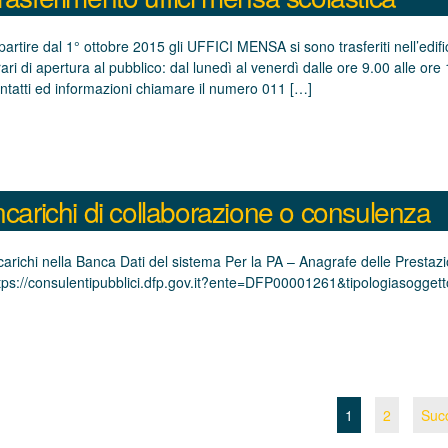
partire dal 1° ottobre 2015 gli UFFICI MENSA si sono trasferiti nell’edif
ari di apertura al pubblico: dal lunedì al venerdì dalle ore 9.00 alle ore
ntatti ed informazioni chiamare il numero 011 […]
ncarichi di collaborazione o consulenza
carichi nella Banca Dati del sistema Per la PA – Anagrafe delle Pre
tps://consulentipubblici.dfp.gov.it?ente=DFP00001261&tipologiaso
1
2
Suc