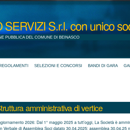
ERVIZI S.r.l. con unico so
NE PUBBLICA DEL COMUNE DI BEINASCO
REGOLAMENTI
SELEZIONI E CONCORSI
BANDI DI GARA
GA
truttura amministrativa di vertice
giornamento 2026: Dal 1° maggio 2025 a tutt’oggi, La Società è amm
n Verbale di Assemblea Soci datato 30.04.2025: assemblea 30.04.25 