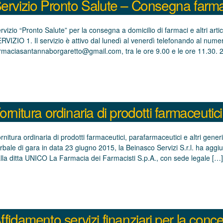
ervizio Pronto Salute – Consegna farmac
rvizio “Pronto Salute” per la consegna a domicilio di farmaci e altri art
RVIZIO 1. Il servizio è attivo dal lunedì al venerdì telefonando al nu
rmaciasantannaborgaretto@gmail.com, tra le ore 9.00 e le ore 11.30. 2
ornitura ordinaria di prodotti farmaceutici
rnitura ordinaria di prodotti farmaceutici, parafarmaceutici e altri g
rbale di gara in data 23 giugno 2015, la Beinasco Servizi S.r.l. ha aggiu
alla ditta UNICO La Farmacia dei Farmacisti S.p.A., con sede legale […]
ffidamento servizi finanziari per la conc