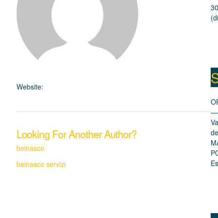
30
(d
S
Website:
O
—
Va
Looking For Another Author?
de
M
beinasco
PO
Es
beinasco servizi