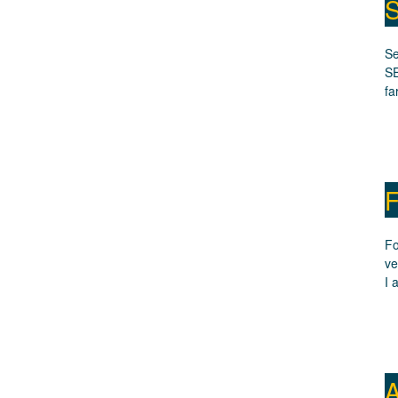
S
Se
SE
fa
F
Fo
ve
I 
A