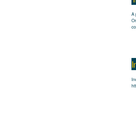
A 
Or
co
I
In
ht