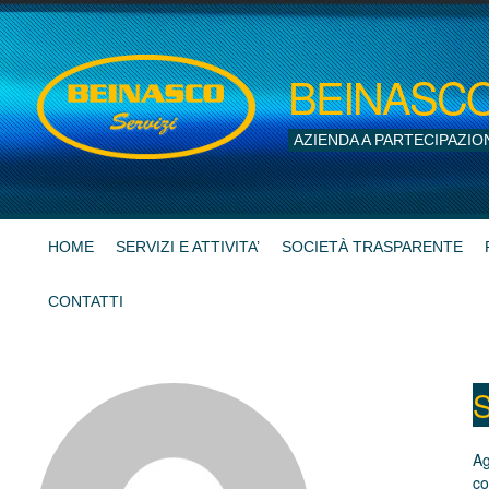
BEINASCO S
AZIENDA A PARTECIPAZIO
HOME
SERVIZI E ATTIVITA’
SOCIETÀ TRASPARENTE
CONTATTI
S
Ag
co