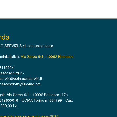
nda
 SERVIZI S.r.l. con unico socio
inistrativa:
Via Serea 9/1 - 10092 Beinasco
 8115504
scoservizi.it -
ervizi@beinascoservizi.it
nascoservizi@ilnome.net
ale Via Serea 9/1 - 10092 Beinasco (TO)
7319600016 - CCIAA Torino n. 884799 - Cap.
000,00 i.v.
societario aggiornamento anno 2018