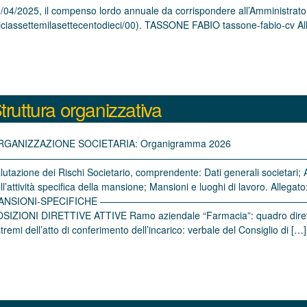
/04/2025, il compenso lordo annuale da corrispondere all’Amministrato
iciassettemilasettecentodieci/00). TASSONE FABIO tassone-fabio-cv Al
truttura organizzativa
RGANIZZAZIONE SOCIETARIA: Organigramma 2026
————————————————————————————————————————
lutazione dei Rischi Societario, comprendente: Dati generali societari; A
ll’attività specifica della mansione; Mansioni e luoghi di lavoro. 
ANSIONI-SPECIFICHE ——————————————————
SIZIONI DIRETTIVE ATTIVE Ramo aziendale “Farmacia”: quadro direttivo
tremi dell’atto di conferimento dell’incarico: verbale del Consiglio di […]