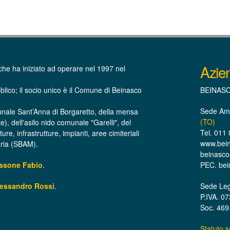
Azie
che ha iniziato ad operare nel 1997 nel
blico; il socio unico è il Comune di Beinasco
BEINASCO
Sede Amm
unale Sant’Anna di Borgaretto, della mensa
(TO)
le), dell'asilo nido comunale "Garelli", del
Tel. 011
e, infrastrutture, impianti, aree cimiteriali
www.beina
raria (SBAM).
beinascos
assone Fabio
.
PEC. bei
lessandro Rossi
.
Sede Leg
P.IVA. 0
Soc. 469.
Statuto 