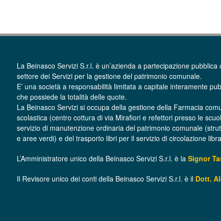
La Beinasco Servizi S.r.l. è un’azienda a partecipazione pubblica 
settore dei Servizi per la gestione del patrimonio comunale.
E’ una società a responsabilità limitata a capitale interamente pub
che possiede la totalità delle quote.
La Beinasco Servizi si occupa della gestione della Farmacia com
scolastica (centro cottura di via Mirafiori e refettori presso le scuo
servizio di manutenzione ordinaria del patrimonio comunale (struttur
e aree verdi) e del trasporto libri per il servizio di circolazione lib
L’Amministratore unico della Beinasco Servizi S.r.l. è la
Signor T
Il Revisore unico dei conti della Beinasco Servizi S.r.l. è il
Dott. A