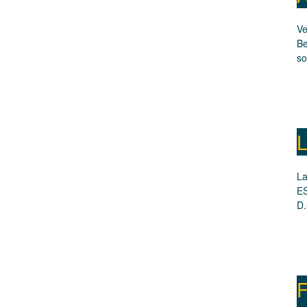
Ve
Be
so
L
La
ES
D.
F